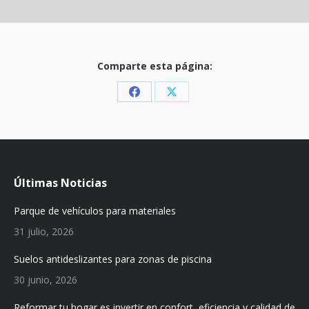
Comparte esta página:
Share
Share
on
on
Facebook
X
Últimas Noticias
Parque de vehículos para materiales
31 julio, 2026
Suelos antideslizantes para zonas de piscina
30 junio, 2026
Reformar tu hogar es invertir en confort, eficiencia y calidad de