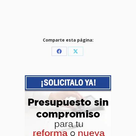
Comparte esta página:
Share
Share
on
on
Facebook
X