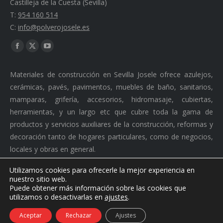
Castilleja de la Cuesta (Sevilla)
T:
954 160 514
C:
info@polverojosele.es
Find us on:
Facebook
X
YouTube
page
page
page
Materiales de construcción en Sevilla Josele ofrece azulejos,
opens
opens
opens
cerámicas, pavés, pavimentos, muebles de baño, sanitarios,
in
in
in
mamparas, grifería, accesorios, hidromasaje, cubiertas,
new
new
new
herramientas, y un largo etc que cubre toda la gama de
window
window
window
productos y servicios auxiliares de la construcción, reformas y
decoración tanto de hogares particulares, como de negocios,
locales y obras en general.
Utilizamos cookies para ofrecerle la mejor experiencia en
1
nuestro sitio web.
¿Necesitas ayuda?
Puede obtener más información sobre las cookies que
Ⓒ 2026 Polvero Josele. Todos los derechos reservados. ·
utilizamos o desactivarlas en
ajustes
.
Desarrollado por
Doblerc Comunciaciones S.L.
footer
Aceptar
Rechazar
Ajustes
Políticas de cookies