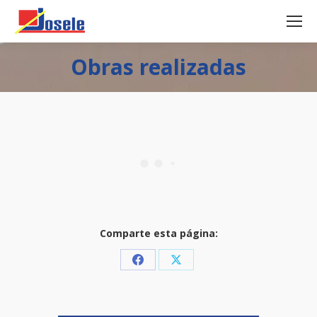
Obras realizadas
Comparte esta página:
Share
Share
on
on
Facebook
X