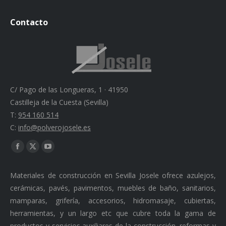
Contacto
C/ Pago de las Longueras, 1 · 41950
Castilleja de la Cuesta (Sevilla)
T:
954 160 514
C:
info@polverojosele.es
Find us on:
Facebook
X
YouTube
page
page
page
Materiales de construcción en Sevilla Josele ofrece azulejos,
opens
opens
opens
cerámicas, pavés, pavimentos, muebles de baño, sanitarios,
in
in
in
mamparas, grifería, accesorios, hidromasaje, cubiertas,
new
new
new
herramientas, y un largo etc que cubre toda la gama de
window
window
window
productos y servicios auxiliares de la construcción, reformas y