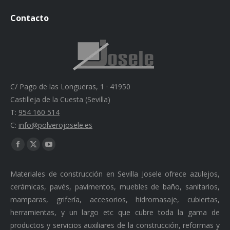
Contacto
C/ Pago de las Longueras, 1 · 41950
Castilleja de la Cuesta (Sevilla)
T:
954 160 514
C:
info@polverojosele.es
Find us on:
Facebook
X
YouTube
page
page
page
Materiales de construcción en Sevilla Josele ofrece azulejos,
opens
opens
opens
cerámicas, pavés, pavimentos, muebles de baño, sanitarios,
in
in
in
mamparas, grifería, accesorios, hidromasaje, cubiertas,
new
new
new
herramientas, y un largo etc que cubre toda la gama de
window
window
window
productos y servicios auxiliares de la construcción, reformas y