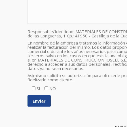
Responsable/Identidad: MATERIALES DE CONSTRUCCI
de las Longueras, 1 Cp.: 41950 - Castilleja de la Cu
En nombre de la empresa tratamos la información que 
realizar la facturación del mismo. Los datos propo
comercial o durante los años necesarios para cumpl
terceros salvo en los casos en que exista una obli
si en MATERIALES DE CONSTRUCCION JOSELE S.L. e
derecho a acceder a sus datos personales, rectifica
datos ya no sean necesarios.
Asimismo solicito su autorización para ofrecerle pr
fidelizarle como cliente.
SI
NO
Alternative: