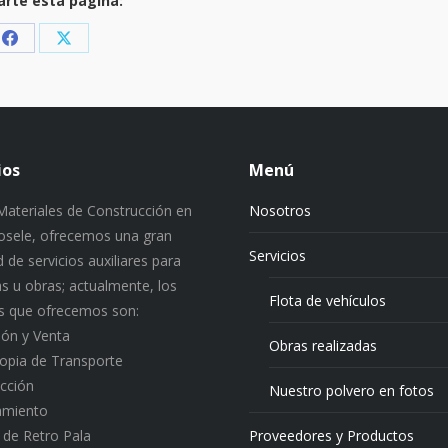
rte esta página:
Share
Share
on
on
Facebook
X
ios
Menú
ateriales de Construcción en
Nosotros
 Josele, ofrecemos una gran
Servicios
 de servicios auxiliares para
s u obras; actualmente, los
Flota de vehículos
os que ofrecemos son:
ión y Venta
Obras realizadas
ropia de Transporte
cción
Nuestro polvero en fotos
amiento
o de Retro Pala
Proveedores y Productos