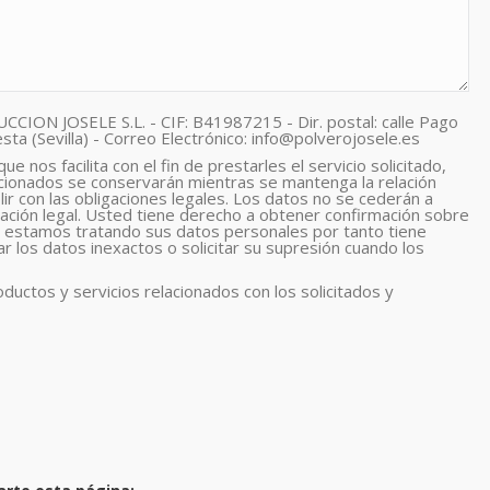
ON JOSELE S.L. - CIF: B41987215 - Dir. postal: calle Pago
esta (Sevilla) - Correo Electrónico: info@polverojosele.es
nos facilita con el fin de prestarles el servicio solicitado,
rcionados se conservarán mientras se mantenga la relación
ir con las obligaciones legales. Los datos no se cederán a
gación legal. Usted tiene derecho a obtener confirmación sobre
stamos tratando sus datos personales por tanto tiene
r los datos inexactos o solicitar su supresión cuando los
oductos y servicios relacionados con los solicitados y