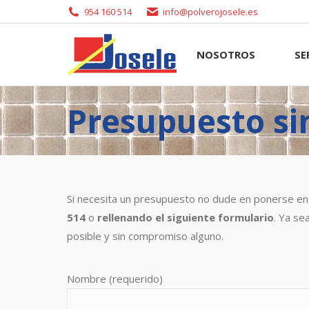
954 160 514
info@polverojosele.es
NOSOTROS
SERVI
NOSOTROS
SE
Presupuesto s
Si necesita un presupuesto no dude en ponerse en
514
o
rellenando el siguiente formulario
. Ya se
posible y sin compromiso alguno.
Nombre (requerido)