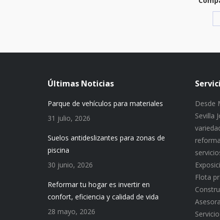
Compa
Últimas Noticias
Servic
Parque de vehículos para materiales
Desde M
Sevilla
31 julio, 2026
variedad
Suelos antideslizantes para zonas de
reforma
piscina
servici
30 junio, 2026
Exposic
Flota p
Reformar tu hogar es invertir en
Constru
confort, eficiencia y calidad de vida
Asesor
28 mayo, 2026
Servici