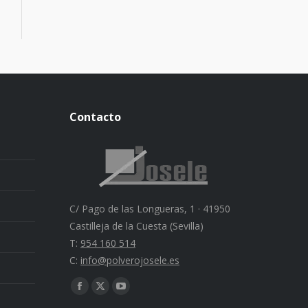
Contacto
C/ Pago de las Longueras, 1 · 41950
Castilleja de la Cuesta (Sevilla)
T:
954 160 514
C:
info@polverojosele.es
Find us on:
Facebook
X
YouTube