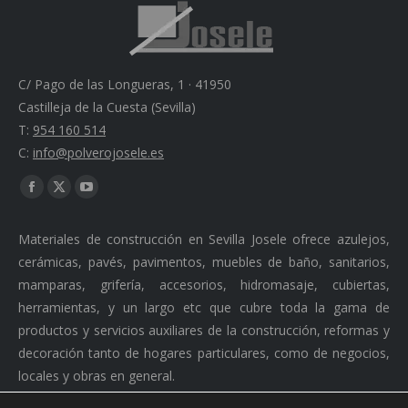
C/ Pago de las Longueras, 1 · 41950
Castilleja de la Cuesta (Sevilla)
T:
954 160 514
C:
info@polverojosele.es
Find us on:
Facebook
X
YouTube
page
page
page
Materiales de construcción en Sevilla Josele ofrece azulejos,
opens
opens
opens
cerámicas, pavés, pavimentos, muebles de baño, sanitarios,
in
in
in
mamparas, grifería, accesorios, hidromasaje, cubiertas,
new
new
new
herramientas, y un largo etc que cubre toda la gama de
window
window
window
productos y servicios auxiliares de la construcción, reformas y
decoración tanto de hogares particulares, como de negocios,
locales y obras en general.