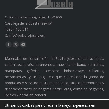
C/ Pago de las Longueras, 1 · 41950
Castilleja de la Cuesta (Sevilla)
T:
954 160 514
C:
info@polverojosele.es
Find us on:
Facebook
X
YouTube
page
page
page
Materiales de construcción en Sevilla Josele ofrece azulejos,
opens
opens
opens
cerámicas, pavés, pavimentos, muebles de baño, sanitarios,
in
in
in
mamparas, grifería, accesorios, hidromasaje, cubiertas,
new
new
new
herramientas, y un largo etc que cubre toda la gama de
window
window
window
productos y servicios auxiliares de la construcción, reformas y
decoración tanto de hogares particulares, como de negocios,
locales y obras en general.
Utilizamos cookies para ofrecerle la mejor experiencia en