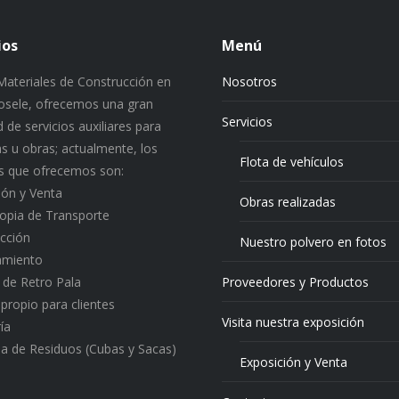
ios
Menú
ateriales de Construcción en
Nosotros
 Josele, ofrecemos una gran
Servicios
 de servicios auxiliares para
s u obras; actualmente, los
Flota de vehículos
os que ofrecemos son:
ión y Venta
Obras realizadas
ropia de Transporte
cción
Nuestro polvero en fotos
amiento
o de Retro Pala
Proveedores y Productos
 propio para clientes
Visita nuestra exposición
ía
a de Residuos (Cubas y Sacas)
Exposición y Venta