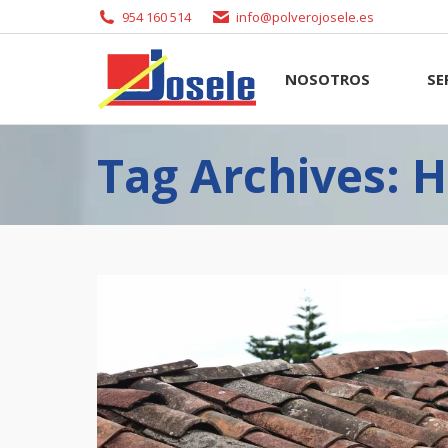
954 160 514
info@polverojosele.es
NOSOTROS
SERVI
NOSOTROS
SE
Tag Archives: