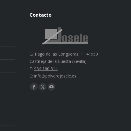
Contacto
C/ Pago de las Longueras, 1 · 41950
Castilleja de la Cuesta (Sevilla)
T:
954 160 514
C:
info@polverojosele.es
Find us on:
Facebook
X
YouTube
page
page
page
opens
opens
opens
in
in
in
new
new
new
window
window
window