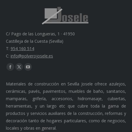
C/ Pago de las Longueras, 1 · 41950
Castilleja de la Cuesta (Sevilla)
T:
954 160 514
C:
info@polverojosele.es
Find us on:
Facebook
X
YouTube
page
page
page
Materiales de construcción en Sevilla Josele ofrece azulejos,
opens
opens
opens
cerámicas, pavés, pavimentos, muebles de baño, sanitarios,
in
in
in
mamparas, grifería, accesorios, hidromasaje, cubiertas,
new
new
new
herramientas, y un largo etc que cubre toda la gama de
window
window
window
productos y servicios auxiliares de la construcción, reformas y
decoración tanto de hogares particulares, como de negocios,
locales y obras en general.