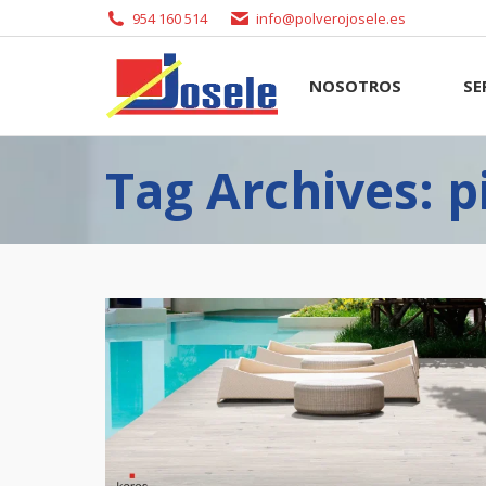
954 160 514
info@polverojosele.es
NOSOTROS
SERVI
NOSOTROS
SE
Tag Archives: p