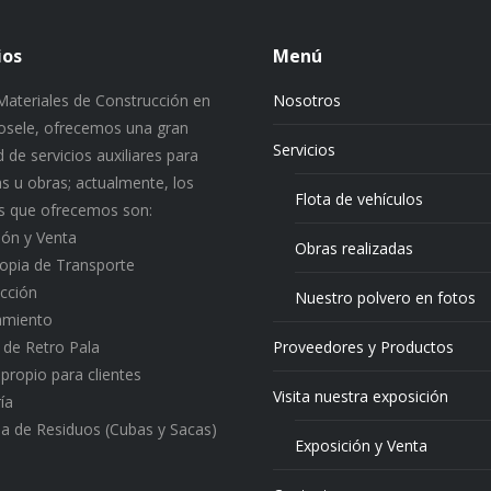
ios
Menú
ateriales de Construcción en
Nosotros
 Josele, ofrecemos una gran
Servicios
 de servicios auxiliares para
s u obras; actualmente, los
Flota de vehículos
os que ofrecemos son:
ión y Venta
Obras realizadas
ropia de Transporte
cción
Nuestro polvero en fotos
amiento
o de Retro Pala
Proveedores y Productos
 propio para clientes
Visita nuestra exposición
ía
a de Residuos (Cubas y Sacas)
Exposición y Venta