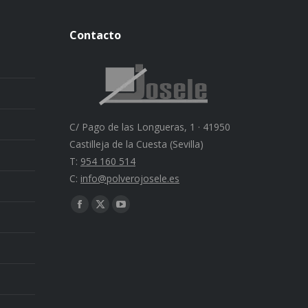
Contacto
C/ Pago de las Longueras, 1 · 41950
Castilleja de la Cuesta (Sevilla)
T:
954 160 514
C:
info@polverojosele.es
Find us on:
Facebook
X
YouTube
page
page
page
opens
opens
opens
in
in
in
new
new
new
window
window
window