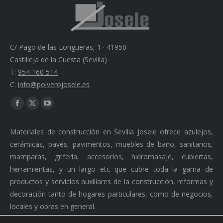
C/ Pago de las Longueras, 1 · 41950
Castilleja de la Cuesta (Sevilla)
T:
954 160 514
C:
info@polverojosele.es
Find us on:
Facebook
X
YouTube
page
page
page
Materiales de construcción en Sevilla Josele ofrece azulejos,
opens
opens
opens
cerámicas, pavés, pavimentos, muebles de baño, sanitarios,
in
in
in
mamparas, grifería, accesorios, hidromasaje, cubiertas,
new
new
new
herramientas, y un largo etc que cubre toda la gama de
window
window
window
productos y servicios auxiliares de la construcción, reformas y
decoración tanto de hogares particulares, como de negocios,
locales y obras en general.