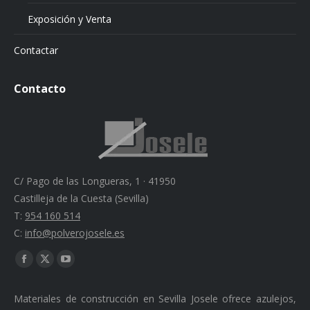
Exposición y Venta
Contactar
Contacto
C/ Pago de las Longueras, 1 · 41950
Castilleja de la Cuesta (Sevilla)
T:
954 160 514
C:
info@polverojosele.es
Find us on:
Facebook
X
YouTube
page
page
page
Materiales de construcción en Sevilla Josele ofrece azulejos,
opens
opens
opens