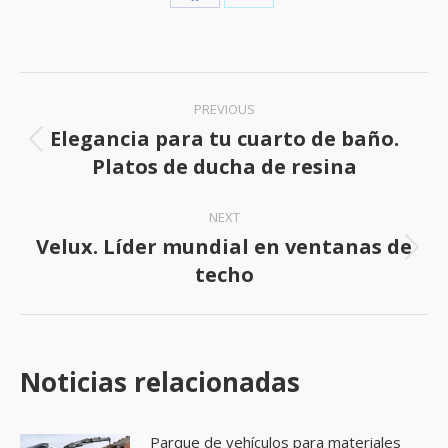
Share
Share
on
on
Facebook
X
Post
PREVIOUS
navigation
Elegancia para tu cuarto de baño.
Previous
Platos de ducha de resina
post:
NEXT
Velux. Líder mundial en ventanas de
Next
techo
post:
Noticias relacionadas
Parque de vehículos para materiales