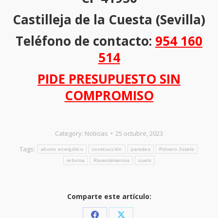
Castilleja de la Cuesta (Sevilla)
Teléfono de contacto:
954 160
514
PIDE PRESUPUESTO SIN
COMPROMISO
Category:
Noticias
25 octubre, 2023
Tags:
ahorro energético
construcción
paredes
Polvero Josele
reforma
Revestimientos
suelo
Comparte este artículo: