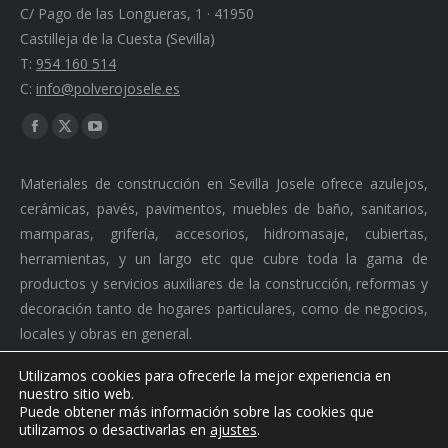
C/ Pago de las Longueras, 1 · 41950
Castilleja de la Cuesta (Sevilla)
T:
954 160 514
C:
info@polverojosele.es
Find us on:
Facebook
X
YouTube
page
page
page
Materiales de construcción en Sevilla Josele ofrece azulejos,
opens
opens
opens
cerámicas, pavés, pavimentos, muebles de baño, sanitarios,
in
in
in
mamparas, grifería, accesorios, hidromasaje, cubiertas,
new
new
new
herramientas, y un largo etc que cubre toda la gama de
window
window
window
productos y servicios auxiliares de la construcción, reformas y
decoración tanto de hogares particulares, como de negocios,
locales y obras en general.
Utilizamos cookies para ofrecerle la mejor experiencia en
nuestro sitio web.
Puede obtener más información sobre las cookies que
Ⓒ 2026 Polvero Josele. Todos los derechos reservados. ·
utilizamos o desactivarlas en
ajustes
.
Desarrollado por
Doblerc Comunciaciones S.L.