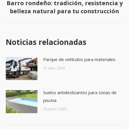
Barro rondeño: tradición, resistencia y
Next
belleza natural para tu construcción
post:
Noticias relacionadas
Parque de vehículos para materiales
31 julio, 2026
Suelos antideslizantes para zonas de
piscina
30 junio, 2026