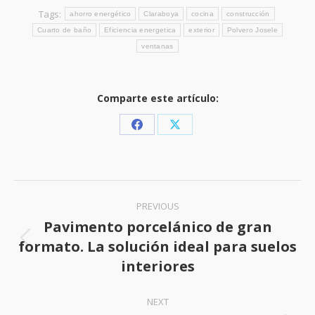
Tags:
ahorro energético
Claraboya
cocina
construcción
Cuarto de baño
Eficiencia energetica
exterior
Polvero Josele
ventanas
Comparte este artículo:
Share
Share
on
on
Facebook
X
Post
PREVIOUS
navigation
Pavimento porcelánico de gran
formato. La solución ideal para suelos
Previous
interiores
post:
NEXT