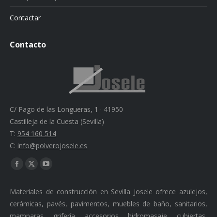
Contactar
Contacto
C/ Pago de las Longueras, 1 · 41950
Castilleja de la Cuesta (Sevilla)
T:
954 160 514
C:
info@polverojosele.es
Find us on:
Facebook
X
YouTube
page
page
page
Materiales de construcción en Sevilla Josele ofrece azulejos,
opens
opens
opens
cerámicas, pavés, pavimentos, muebles de baño, sanitarios,
in
in
in
mamparas, grifería, accesorios, hidromasaje, cubiertas,