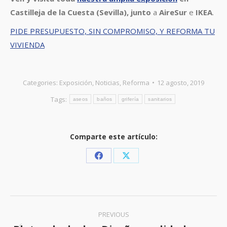
Castilleja de la Cuesta (Sevilla), junto
a
AireSur
e
IKEA
.
PIDE PRESUPUESTO, SIN COMPROMISO, Y REFORMA TU
VIVIENDA
Categories:
Exposición
,
Noticias
,
Reforma
12 agosto, 2019
Tags:
aseos
baños
grifería
sanitarios
Comparte este artículo:
Share
Share
on
on
Facebook
X
Post
PREVIOUS
navigation