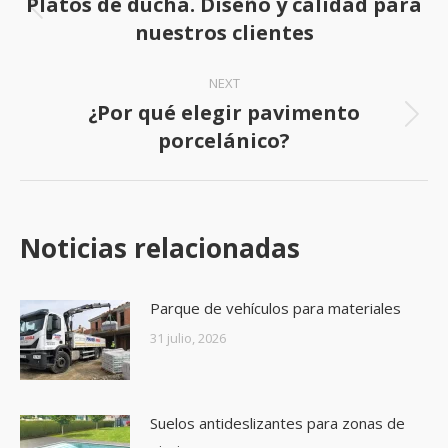
Platos de ducha. Diseño y calidad para
Previous
nuestros clientes
post:
NEXT
¿Por qué elegir pavimento
Next
porcelánico?
post:
Noticias relacionadas
Parque de vehículos para materiales
31 julio, 2026
Suelos antideslizantes para zonas de