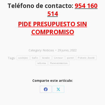
Teléfono de contacto:
954 160
514
PIDE PRESUPUESTO SIN
COMPROMISO
Category:
Noticias
29 junio, 2022
Tags:
azulejos
baño
lavabo
Linnear
pared
Polvero Josele
reforma
Revestimientos
Comparte este artículo:
Share
Share
on
on