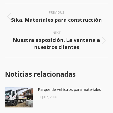
Facebook
X
Post
PREVIOUS
navigation
Sika. Materiales para construcción
Previous
post:
NEXT
Nuestra exposición. La ventana a
Next
nuestros clientes
post:
Noticias relacionadas
Parque de vehículos para materiales
31 julio, 2026