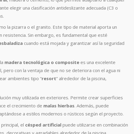
ante elegir una clasificación antideslizante adecuada (C3 o
s.
omo la pizarra o el granito. Este tipo de material aporta un
 resistencia. Sin embargo, es fundamental que esté
esbaladiza
cuando está mojada y garantizar así la seguridad
 la
madera tecnológica o composite
es una excelente
al, pero con la ventaja de que no se deteriora con el agua ni
ear ambientes tipo “
resort
” alrededor de la piscina,
ución muy utilizada en exteriores. Permite crear superficies
educe el crecimiento de
malas hierbas
. Además, puede
daptándose a estilos modernos o rústicos según el proyecto.
principal, el
césped artificial
puede utilizarse en combinación
s, decorativas y agradables alrededor de la piscina,