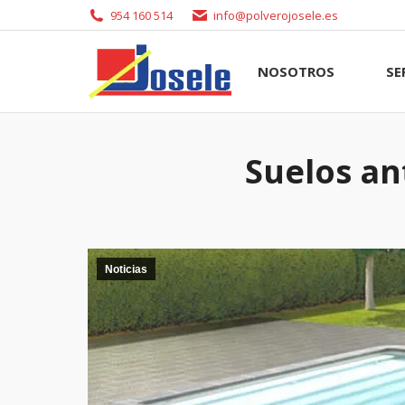
954 160 514
info@polverojosele.es
NOSOTROS
SERVI
NOSOTROS
SE
Suelos an
Noticias