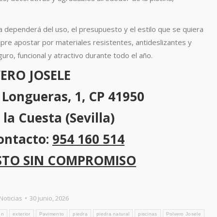
ina dependerá del uso, el presupuesto y el estilo que se quiera
 apostar por materiales resistentes, antideslizantes y
ro, funcional y atractivo durante todo el año.
ERO JOSELE
s Longueras, 1, CP 41950
 la Cuesta (Sevilla)
ontacto:
954 160 514
STO SIN COMPROMISO
Noticias
30 junio, 2026
ón
exterior
Pavimento
piedra
piedra natural
piscinas
Polvero Josele