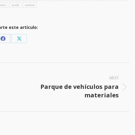
nico
suelo
suelos
te este artículo:
Share
Share
on
on
Facebook
X
NEXT
Parque de vehículos para
d
Next
materiales
post: