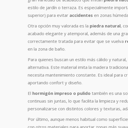
estilo de jardín o terraza. Es especialmente import
superior) para evitar
accidentes
en zonas húmeda
Otra opción muy valorada es la
piedra natural
, c
acabado elegante y atemporal, además de una gran
correctamente tratada para evitar que se vuelva
r
en la zona de baño.
Para quienes buscan un estilo más cálido y natural,
alternativa. Este material imita la madera tradicion
necesita mantenimiento constante. Es ideal para cr
aportando confort y diseño.
El
hormigón impreso o pulido
también es una sol
continuas sin juntas, lo que facilita la limpieza y r
personalizarse con distintos colores y texturas, a
Por último, aunque menos habitual como superficie 
con otros materiales para aportar zonas más suave