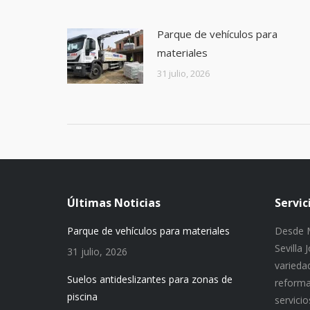
Parque de vehículos para
materiales
31 julio, 2026
Últimas Noticias
Servic
Parque de vehículos para materiales
Desde M
Sevilla
31 julio, 2026
variedad
Suelos antideslizantes para zonas de
reforma
piscina
servici