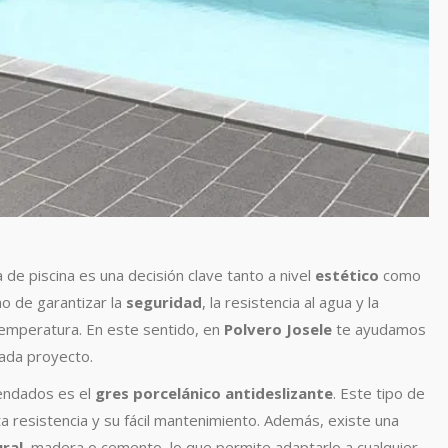
 de piscina es una decisión clave tanto a nivel
estético
como
no de garantizar la
seguridad
, la resistencia al agua y la
e temperatura. En este sentido, en
Polvero Josele
te ayudamos
ada proyecto.
endados es el
gres porcelánico antideslizante
. Este tipo de
a resistencia y su fácil mantenimiento. Además, existe una
ral
, madera o cemento, lo que permite adaptarlo a cualquier