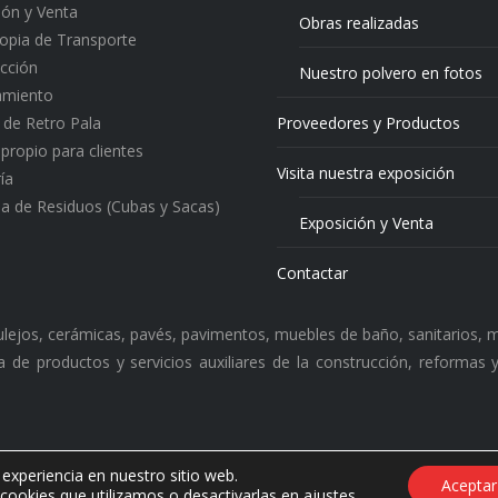
ión y Venta
Obras realizadas
ropia de Transporte
cción
Nuestro polvero en fotos
amiento
o de Retro Pala
Proveedores y Productos
 propio para clientes
Visita nuestra exposición
ía
a de Residuos (Cubas y Sacas)
Exposición y Venta
Contactar
zulejos, cerámicas, pavés, pavimentos, muebles de baño, sanitarios, m
 de productos y servicios auxiliares de la construcción, reformas
 experiencia en nuestro sitio web.
Aceptar
 Desarrollado por
Doblerc Comunciaciones S.L.
cookies que utilizamos o desactivarlas en
ajustes
.