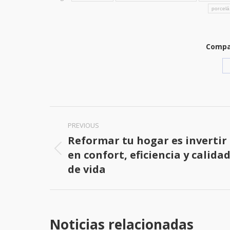
porcelá
Compar
Post
PREVIOUS
navigation
Reformar tu hogar es invertir
en confort, eficiencia y calida
Previous
de vida
post:
Noticias relacionadas