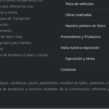
s u obras; actualmente, los
Flota de vehículos
os que ofrecemos son:
ión y Venta
Obras realizadas
ropia de Transporte
cción
Nuestro polvero en fotos
amiento
o de Retro Pala
Proveedores y Productos
 propio para clientes
Visita nuestra exposición
ía
a de Residuos (Cubas y Sacas)
Exposición y Venta
Contactar
zulejos, cerámicas, pavés, pavimentos, muebles de baño, sanitarios, m
 de productos y servicios auxiliares de la construcción, reformas