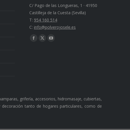
C/ Pago de las Longueras, 1 · 41950
Castilleja de la Cuesta (Sevilla)
T:
954 160 514
C:
info@polverojosele.es
Find us on:
Facebook
X
YouTube
page
page
page
opens
opens
opens
in
in
in
new
new
new
window
window
window
amparas, grifería, accesorios, hidromasaje, cubiertas,
 y decoración tanto de hogares particulares, como de