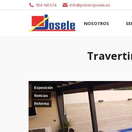
954 160 514
info@polverojosele.es
NOSOTROS
SERVI
NOSOTROS
SE
Traverti
Exposición
Noticias
Reforma