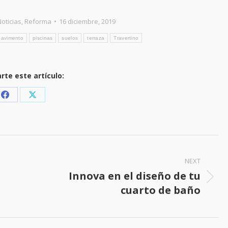
oticias
,
Reforma
16 diciembre, 2019
Pavimento
piscinas
suelos
terraza
Travertino
te este artículo:
Share
Share
on
on
Facebook
X
NEXT
Innova en el diseño de tu
Next
cuarto de baño
post: