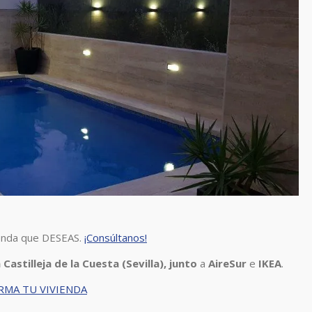
vienda que DESEAS.
¡Consúltanos!
 Castilleja de la Cuesta (Sevilla), junto
a
AireSur
e
IKEA
.
RMA TU VIVIENDA