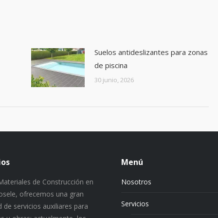
Suelos antideslizantes para zonas
de piscina
30 junio, 2026
ios
Menú
ateriales de Construcción en
Nosotros
 Josele, ofrecemos una gran
Servicios
 de servicios auxiliares para