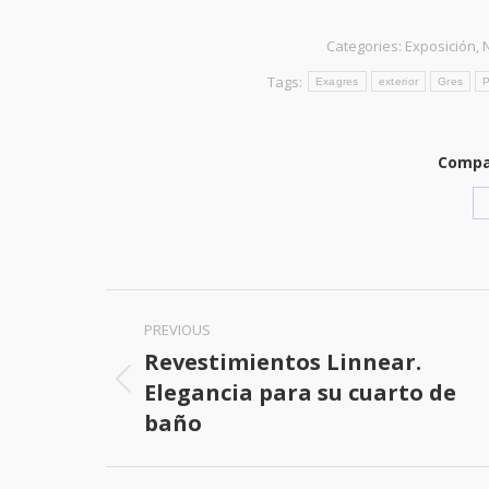
Categories:
Exposición
,
N
Tags:
Exagres
exterior
Gres
Compar
Post
PREVIOUS
navigation
Revestimientos Linnear.
Elegancia para su cuarto de
Previous
baño
post: