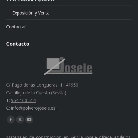
Exposición y Venta
Contactar
Contacto
C/ Pago de las Longueras, 1 · 41950
Castilleja de la Cuesta (Sevilla)
T:
954 160 514
C:
info@polverojosele.es
Find us on:
Facebook
X
YouTube
page
page
page
Materiales de construcción en Sevilla Josele ofrece azulejos,