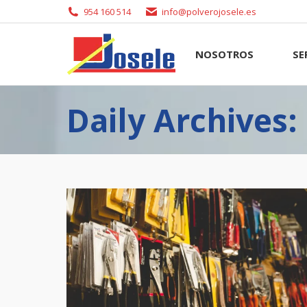
954 160 514
info@polverojosele.es
NOSOTROS
SERVI
NOSOTROS
SE
Daily Archives: