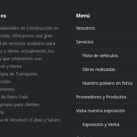
ios
Menú
ateriales de Construcción en
Nosotros
 Josele, ofrecemos una gran
Servicios
 de servicios auxiliares para
s u obras; actualmente, los
Flota de vehículos
os que ofrecemos son:
ión y Venta
Obras realizadas
ropia de Transporte
cción
Nuestro polvero en fotos
amiento
o de Retro Pala
Proveedores y Productos
 propio para clientes
Visita nuestra exposición
ía
a de Residuos (Cubas y Sacas)
Exposición y Venta