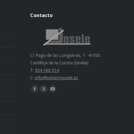
Contacto
C/ Pago de las Longueras, 1 · 41950
Castilleja de la Cuesta (Sevilla)
T:
954 160 514
C:
info@polverojosele.es
Find us on:
Facebook
X
YouTube
page
page
page
opens
opens
opens
in
in
in
new
new
new
window
window
window