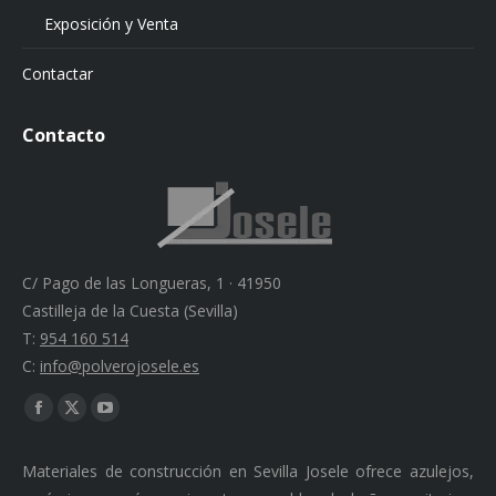
Exposición y Venta
Contactar
Contacto
C/ Pago de las Longueras, 1 · 41950
Castilleja de la Cuesta (Sevilla)
T:
954 160 514
C:
info@polverojosele.es
Find us on:
Facebook
X
YouTube
page
page
page
Materiales de construcción en Sevilla Josele ofrece azulejos,
opens
opens
opens