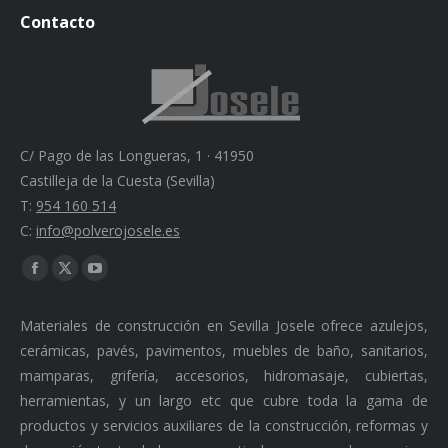
Contacto
C/ Pago de las Longueras, 1 · 41950
Castilleja de la Cuesta (Sevilla)
T:
954 160 514
C:
info@polverojosele.es
Find us on:
Facebook
X
YouTube
page
page
page
Materiales de construcción en Sevilla Josele ofrece azulejos,
opens
opens
opens
cerámicas, pavés, pavimentos, muebles de baño, sanitarios,
in
in
in
mamparas, grifería, accesorios, hidromasaje, cubiertas,
new
new
new
herramientas, y un largo etc que cubre toda la gama de
window
window
window
productos y servicios auxiliares de la construcción, reformas y