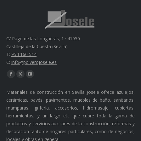
C/ Pago de las Longueras, 1 · 41950
Castilleja de la Cuesta (Sevilla)
T:
954 160 514
C:
info@polverojosele.es
Find us on:
Facebook
X
YouTube
page
page
page
Materiales de construcción en Sevilla Josele ofrece azulejos,
opens
opens
opens
cerámicas, pavés, pavimentos, muebles de baño, sanitarios,
in
in
in
mamparas, grifería, accesorios, hidromasaje, cubiertas,
new
new
new
herramientas, y un largo etc que cubre toda la gama de
window
window
window
productos y servicios auxiliares de la construcción, reformas y
decoración tanto de hogares particulares, como de negocios,
locales y obras en general.