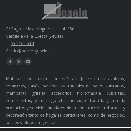
C/ Pago de las Longueras, 1 · 41950
Castilleja de la Cuesta (Sevilla)
T:
954 160 514
C:
info@polverojosele.es
Find us on:
Facebook
X
YouTube
page
page
page
Materiales de construcción en Sevilla Josele ofrece azulejos,
opens
opens
opens
cerámicas, pavés, pavimentos, muebles de baño, sanitarios,
in
in
in
mamparas, grifería, accesorios, hidromasaje, cubiertas,
new
new
new
herramientas, y un largo etc que cubre toda la gama de
window
window
window
productos y servicios auxiliares de la construcción, reformas y
decoración tanto de hogares particulares, como de negocios,
locales y obras en general.