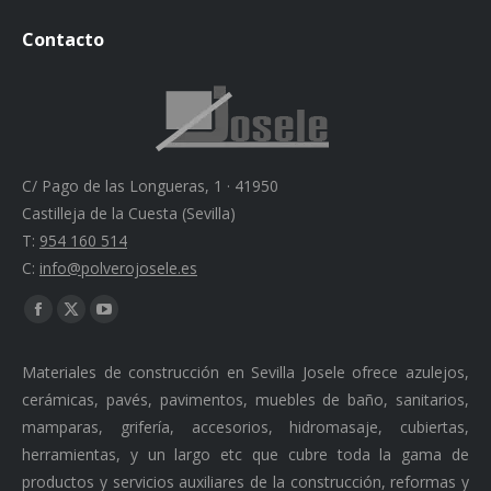
Contacto
C/ Pago de las Longueras, 1 · 41950
Castilleja de la Cuesta (Sevilla)
T:
954 160 514
C:
info@polverojosele.es
Find us on:
Facebook
X
YouTube
page
page
page
Materiales de construcción en Sevilla Josele ofrece azulejos,
opens
opens
opens
cerámicas, pavés, pavimentos, muebles de baño, sanitarios,
in
in
in
mamparas, grifería, accesorios, hidromasaje, cubiertas,
new
new
new
herramientas, y un largo etc que cubre toda la gama de
window
window
window
productos y servicios auxiliares de la construcción, reformas y