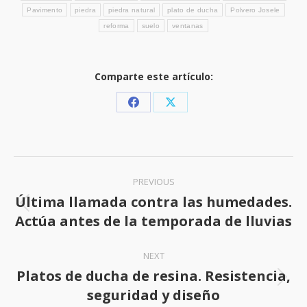
Pavimento
piedra
piedra natural
plato de ducha
Polvero Josele
reforma
suelo
ventanas
Comparte este artículo:
Share
Share
on
on
Facebook
X
Post
PREVIOUS
navigation
Última llamada contra las humedades.
Previous
Actúa antes de la temporada de lluvias
post:
NEXT
Platos de ducha de resina. Resistencia,
Next
seguridad y diseño
post: