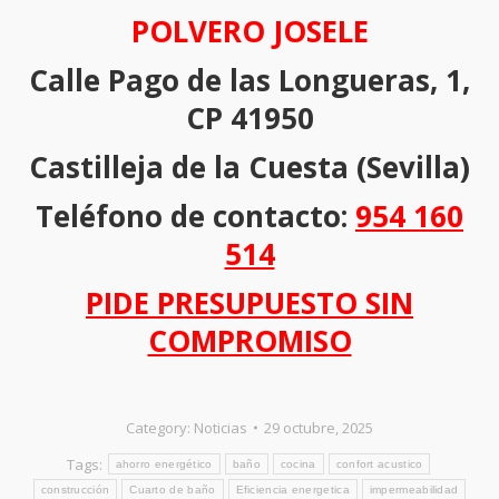
POLVERO JOSELE
Calle Pago de las Longueras, 1,
CP 41950
Castilleja de la Cuesta (Sevilla)
Teléfono de contacto:
954 160
514
PIDE PRESUPUESTO SIN
COMPROMISO
Category:
Noticias
29 octubre, 2025
Tags:
ahorro energético
baño
cocina
confort acustico
construcción
Cuarto de baño
Eficiencia energetica
impermeabilidad