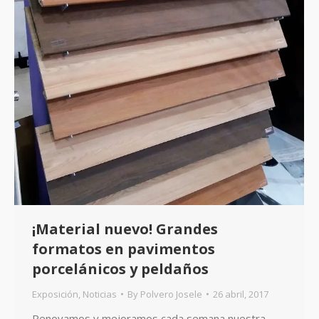
¡Material nuevo! Grandes
formatos en pavimentos
porcelánicos y peldaños
Exposición
,
Noticias
By
Polvero Josele
26 abril, 2017
Renovamos y mejoramos cada semana nuestra