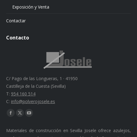
Exposición y Venta
Contactar
Contacto
C/ Pago de las Longueras, 1 · 41950
Castilleja de la Cuesta (Sevilla)
T:
954 160 514
C:
info@polverojosele.es
Find us on:
Facebook
X
YouTube
page
page
page
Materiales de construcción en Sevilla Josele ofrece azulejos,
opens
opens
opens