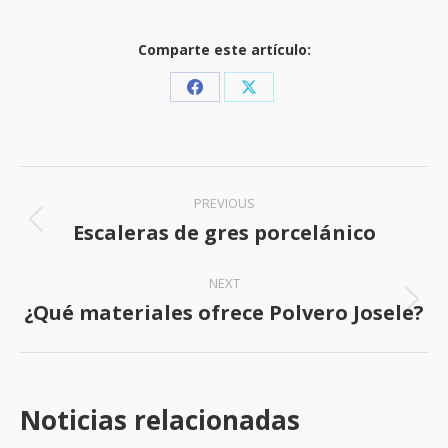
Comparte este artículo:
Share
Share
on
on
Facebook
X
Post
PREVIOUS
navigation
Escaleras de gres porcelánico
Previous
post:
NEXT
¿Qué materiales ofrece Polvero Josele?
Next
post:
Noticias relacionadas