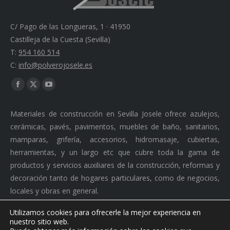
C/ Pago de las Longueras, 1 · 41950
Castilleja de la Cuesta (Sevilla)
T:
954 160 514
C:
info@polverojosele.es
Find us on:
Facebook
X
YouTube
page
page
page
Materiales de construcción en Sevilla Josele ofrece azulejos,
opens
opens
opens
cerámicas, pavés, pavimentos, muebles de baño, sanitarios,
in
in
in
mamparas, grifería, accesorios, hidromasaje, cubiertas,
new
new
new
herramientas, y un largo etc que cubre toda la gama de
window
window
window
productos y servicios auxiliares de la construcción, reformas y
decoración tanto de hogares particulares, como de negocios,
locales y obras en general.
Utilizamos cookies para ofrecerle la mejor experiencia en
nuestro sitio web.