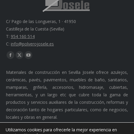
C/ Pago de las Longueras, 1 · 41950
Castilleja de la Cuesta (Sevilla)
T:
954 160 514
C:
info@polverojosele.es
Find us on:
Facebook
X
YouTube
page
page
page
Materiales de construcción en Sevilla Josele ofrece azulejos,
opens
opens
opens
cerámicas, pavés, pavimentos, muebles de baño, sanitarios,
in
in
in
mamparas, grifería, accesorios, hidromasaje, cubiertas,
new
new
new
herramientas, y un largo etc que cubre toda la gama de
window
window
window
productos y servicios auxiliares de la construcción, reformas y
decoración tanto de hogares particulares, como de negocios,
locales y obras en general.
Utilizamos cookies para ofrecerle la mejor experiencia en