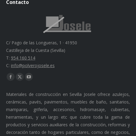
Contacto
C/ Pago de las Longueras, 1 · 41950
Castilleja de la Cuesta (Sevilla)
T:
954 160 514
C:
info@polverojosele.es
Find us on:
Facebook
X
YouTube
page
page
page
Materiales de construcción en Sevilla Josele ofrece azulejos,
opens
opens
opens
cerámicas, pavés, pavimentos, muebles de baño, sanitarios,
in
in
in
mamparas, grifería, accesorios, hidromasaje, cubiertas,
new
new
new
herramientas, y un largo etc que cubre toda la gama de
window
window
window
productos y servicios auxiliares de la construcción, reformas y
decoración tanto de hogares particulares, como de negocios,