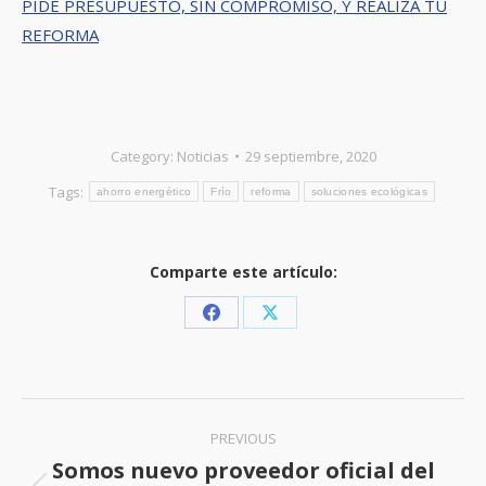
PIDE PRESUPUESTO, SIN COMPROMISO, Y REALIZA TU
REFORMA
Category:
Noticias
29 septiembre, 2020
Tags:
ahorro energético
Frío
reforma
soluciones ecológicas
Comparte este artículo:
Share
Share
on
on
Facebook
X
Post
PREVIOUS
navigation
Somos nuevo proveedor oficial del