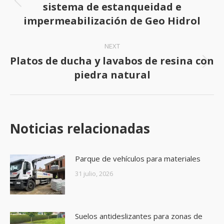
sistema de estanqueidad e
Previous
impermeabilización de Geo Hidrol
post:
NEXT
Platos de ducha y lavabos de resina con
Next
piedra natural
post:
Noticias relacionadas
Parque de vehículos para materiales
31 julio, 2026
Suelos antideslizantes para zonas de