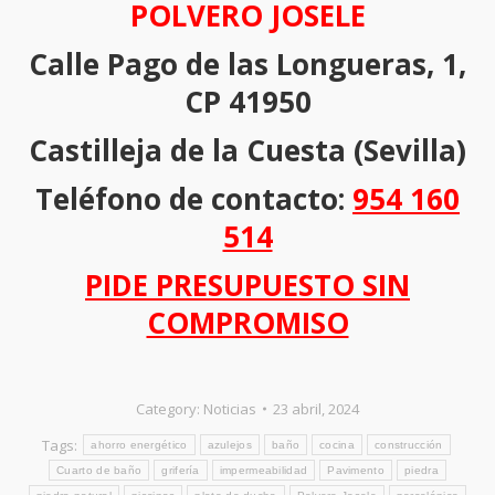
POLVERO JOSELE
Calle Pago de las Longueras, 1,
CP 41950
Castilleja de la Cuesta (Sevilla)
Teléfono de contacto:
954 160
514
PIDE PRESUPUESTO SIN
COMPROMISO
Category:
Noticias
23 abril, 2024
Tags:
ahorro energético
azulejos
baño
cocina
construcción
Cuarto de baño
grifería
impermeabilidad
Pavimento
piedra