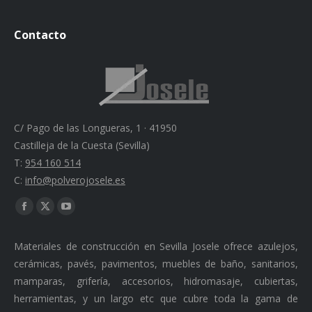
Contacto
C/ Pago de las Longueras, 1 · 41950
Castilleja de la Cuesta (Sevilla)
T:
954 160 514
C:
info@polverojosele.es
Find us on:
Facebook
X
YouTube
page
page
page
Materiales de construcción en Sevilla Josele ofrece azulejos,
opens
opens
opens
cerámicas, pavés, pavimentos, muebles de baño, sanitarios,
in
in
in
mamparas, grifería, accesorios, hidromasaje, cubiertas,
new
new
new
herramientas, y un largo etc que cubre toda la gama de
window
window
window