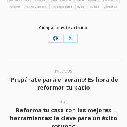
piedra natural
piscinas
plato de ducha
Polvero Josele
porcelánico
reforma
resina y piedra
Revestimientos
suelo
suelos
ventanas
Comparte este artículo:
Share
Share
on
on
Facebook
X
Post
PREVIOUS
navigation
¡Prepárate para el verano! Es hora de
Previous
reformar tu patio
post:
NEXT
Reforma tu casa con las mejores
herramientas: la clave para un éxito
Next
rotundo
post: