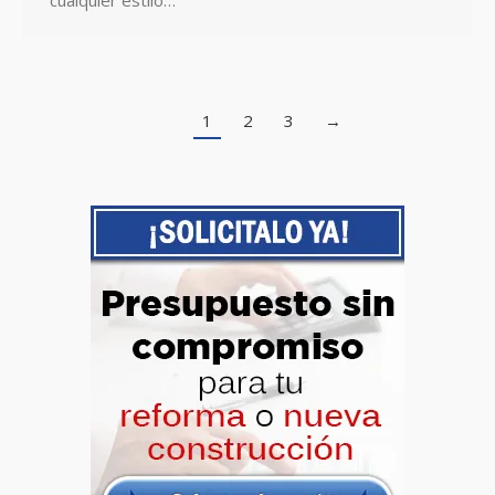
cualquier estilo…
1
2
3
→