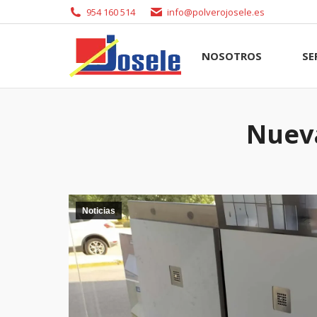
954 160 514
info@polverojosele.es
NOSOTROS
SERVI
NOSOTROS
SE
Nueva
Noticias