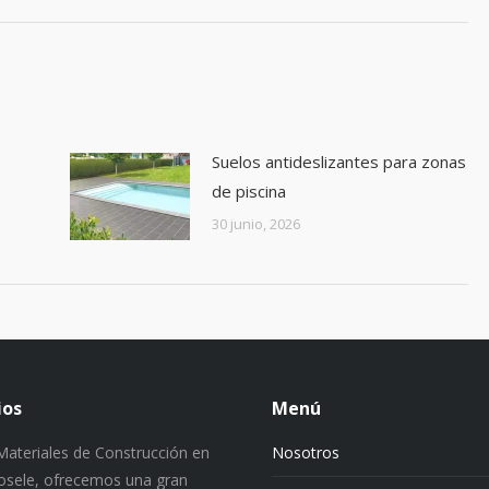
Suelos antideslizantes para zonas
de piscina
30 junio, 2026
ios
Menú
ateriales de Construcción en
Nosotros
 Josele, ofrecemos una gran