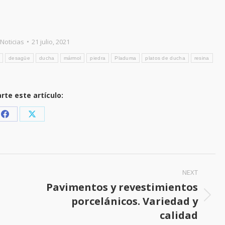
Noticias
21 julio, 2021
desagüe
ducha
mármol
piedra
Pladuma
platos de ducha
resina
te este artículo:
Share
Share
on
on
Facebook
X
NEXT
Pavimentos y revestimientos
porcelánicos. Variedad y
Next
calidad
post: