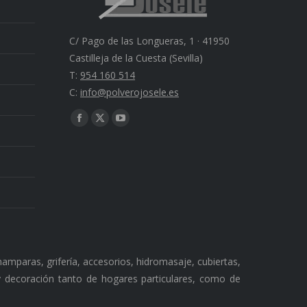
C/ Pago de las Longueras, 1 · 41950
Castilleja de la Cuesta (Sevilla)
T:
954 160 514
C:
info@polverojosele.es
Find us on:
Facebook
X
YouTube
page
page
page
opens
opens
opens
in
in
in
new
new
new
window
window
window
amparas, grifería, accesorios, hidromasaje, cubiertas,
 y decoración tanto de hogares particulares, como de