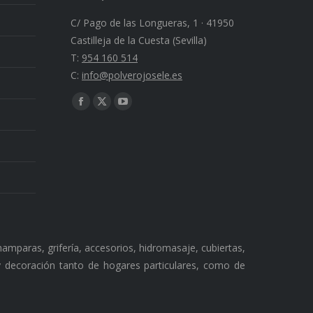
C/ Pago de las Longueras, 1 · 41950
Castilleja de la Cuesta (Sevilla)
T:
954 160 514
C:
info@polverojosele.es
Find us on:
Facebook
X
YouTube
page
page
page
opens
opens
opens
in
in
in
new
new
new
window
window
window
amparas, grifería, accesorios, hidromasaje, cubiertas,
 y decoración tanto de hogares particulares, como de