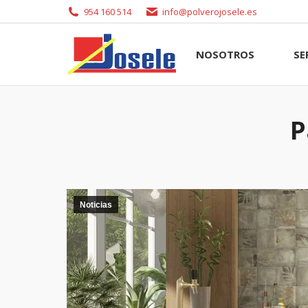
954 160 514
info@polverojosele.es
NOSOTROS
SERVI
NOSOTROS
SE
P
Noticias