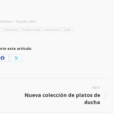
Noticias
10 junio, 2021
Pavimento
Polvero Josele
porcelánico
suelo
te este artículo:
Share
Share
on
on
Facebook
X
NEXT
Nueva colección de platos de
Next
ducha
post: