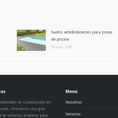
Suelos antideslizantes para zonas
de piscina
30 junio, 2026
ios
Menú
ateriales de Construcción en
Nosotros
 Josele, ofrecemos una gran
Servicios
 de servicios auxiliares para