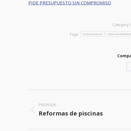
PIDE PRESUPUESTO SIN COMPROMISO
Category:
Tags:
antideslizante
impermeabilidad
Compar
Post
navigation
PREVIOUS
Reformas de piscinas
Previous
post: