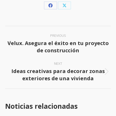
Share
Share
on
on
Facebook
X
Post
PREVIOUS
navigation
Velux. Asegura el éxito en tu proyecto
Previous
de construcción
post:
NEXT
Ideas creativas para decorar zonas
Next
exteriores de una vivienda
post:
Noticias relacionadas