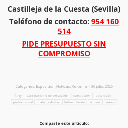
Castilleja de la Cuesta (Sevilla)
Teléfono de contacto:
954 160
514
PIDE PRESUPUESTO SIN
COMPROMISO
Categories:
Exposición
,
Noticias
,
Reforma
30 julio, 2025
Tags:
asesoramiento personalizado
construcción
decoración
piedra natural
plato de ducha
Polvero Josele
reforma
suelos
Comparte este artículo: