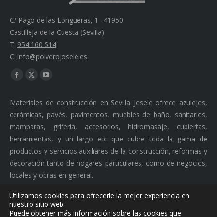
C/ Pago de las Longueras, 1 · 41950
Castilleja de la Cuesta (Sevilla)
T:
954 160 514
C:
info@polverojosele.es
Find us on:
Facebook
X
YouTube
page
page
page
Materiales de construcción en Sevilla Josele ofrece azulejos,
opens
opens
opens
cerámicas, pavés, pavimentos, muebles de baño, sanitarios,
in
in
in
mamparas, grifería, accesorios, hidromasaje, cubiertas,
new
new
new
herramientas, y un largo etc que cubre toda la gama de
window
window
window
productos y servicios auxiliares de la construcción, reformas y
decoración tanto de hogares particulares, como de negocios,
locales y obras en general.
Utilizamos cookies para ofrecerle la mejor experiencia en
nuestro sitio web.
Puede obtener más información sobre las cookies que
Ⓒ 2026 Polvero Josele. Todos los derechos reservados. ·