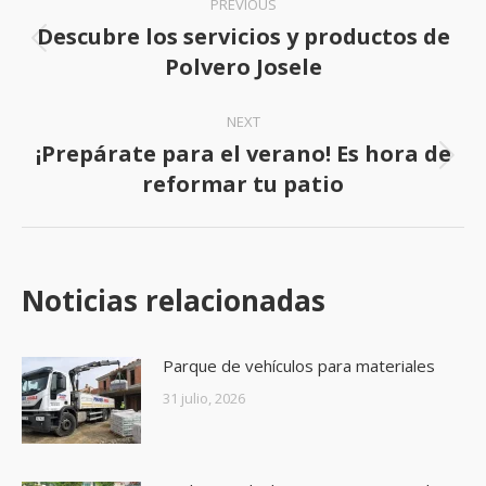
PREVIOUS
navigation
Descubre los servicios y productos de
Previous
Polvero Josele
post:
NEXT
¡Prepárate para el verano! Es hora de
Next
reformar tu patio
post:
Noticias relacionadas
Parque de vehículos para materiales
31 julio, 2026