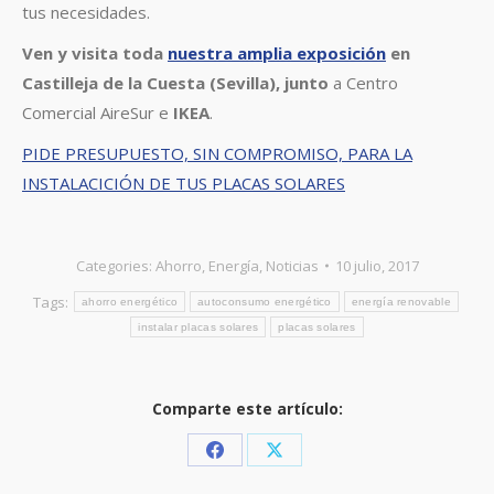
tus necesidades.
Ven y visita toda
nuestra amplia exposición
en
Castilleja de la Cuesta (Sevilla), junto
a Centro
Comercial AireSur e
IKEA
.
PIDE PRESUPUESTO, SIN COMPROMISO, PARA LA
INSTALACICIÓN DE TUS PLACAS SOLARES
Categories:
Ahorro
,
Energía
,
Noticias
10 julio, 2017
Tags:
ahorro energético
autoconsumo energético
energía renovable
instalar placas solares
placas solares
Comparte este artículo:
Share
Share