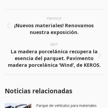
on
on
Facebook
X
Post
PREVIOUS
navigation
¡Nuevos materiales! Renovamos
Previous
nuestra exposición.
post:
NEXT
La madera porcelánica recupera la
esencia del parquet. Pavimento
Next
madera porcelánica ‘Wind’, de KEROS.
post:
Noticias relacionadas
Parque de vehículos para materiales