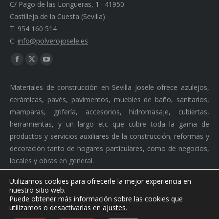
C/ Pago de las Longueras, 1 · 41950
Castilleja de la Cuesta (Sevilla)
T:
954 160 514
C:
info@polverojosele.es
Find us on:
Facebook
X
YouTube
page
page
page
Materiales de construcción en Sevilla Josele ofrece azulejos,
opens
opens
opens
cerámicas, pavés, pavimentos, muebles de baño, sanitarios,
in
in
in
mamparas, grifería, accesorios, hidromasaje, cubiertas,
new
new
new
herramientas, y un largo etc que cubre toda la gama de
window
window
window
productos y servicios auxiliares de la construcción, reformas y
decoración tanto de hogares particulares, como de negocios,
locales y obras en general.
Utilizamos cookies para ofrecerle la mejor experiencia en
nuestro sitio web.
Puede obtener más información sobre las cookies que
Ⓒ 2026 Polvero Josele. Todos los derechos reservados. ·
utilizamos o desactivarlas en
ajustes
.
Desarrollado por
Doblerc Comunciaciones S.L.