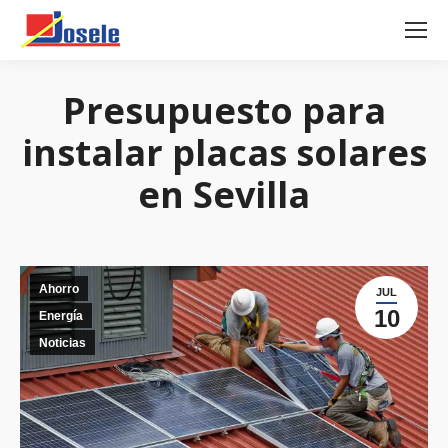
Presupuesto para
instalar placas solares
en Sevilla
Ahorro
JUL
10
Energía
Noticias