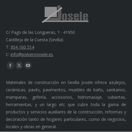
C/ Pago de las Longueras, 1 · 41950
Castilleja de la Cuesta (Sevilla)
T:
954 160 514
C:
info@polverojosele.es
Find us on:
Facebook
X
YouTube
page
page
page
Materiales de construcción en Sevilla Josele ofrece azulejos,
opens
opens
opens
cerámicas, pavés, pavimentos, muebles de baño, sanitarios,
in
in
in
mamparas, grifería, accesorios, hidromasaje, cubiertas,
new
new
new
herramientas, y un largo etc que cubre toda la gama de
window
window
window
productos y servicios auxiliares de la construcción, reformas y
decoración tanto de hogares particulares, como de negocios,
locales y obras en general.