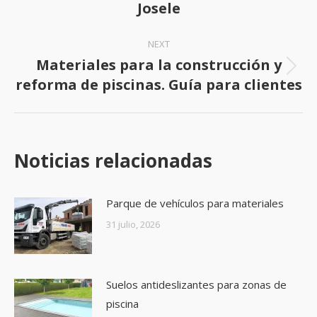
Josele
post:
NEXT
Materiales para la construcción y
Next
reforma de piscinas. Guía para clientes
post:
Noticias relacionadas
Parque de vehículos para materiales
31 julio, 2026
Suelos antideslizantes para zonas de
piscina