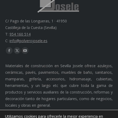
C/ Pago de las Longueras, 1 · 41950
Castilleja de la Cuesta (Sevilla)
T:
954 160 514
C:
info@polverojosele.es
Find us on:
Facebook
X
YouTube
page
page
page
Materiales de construcción en Sevilla Josele ofrece azulejos,
opens
opens
opens
cerámicas, pavés, pavimentos, muebles de baño, sanitarios,
in
in
in
mamparas, grifería, accesorios, hidromasaje, cubiertas,
new
new
new
herramientas, y un largo etc que cubre toda la gama de
window
window
window
productos y servicios auxiliares de la construcción, reformas y
decoración tanto de hogares particulares, como de negocios,
locales y obras en general.
Utilizamos cookies para ofrecerle la mejor experiencia en