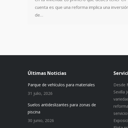
cuenta es que una reforma implica una inversió
de…
Últimas Noticias
Servic
Parque de vehículos para materiales
Desde M
Sevilla
31 julio, 2026
variedad
Suelos antideslizantes para zonas de
reforma
piscina
servici
30 junio, 2026
Exposic
Flota p