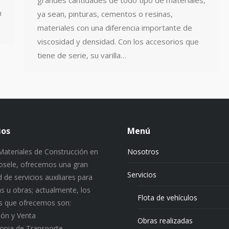
grandes cantidades de todo tipo de materiales,
n
ya sean, pinturas, cementos o resinas,
materiales con una diferencia importante de
viscosidad y densidad. Con los accesorios que
tiene de serie, su varilla…
ios
Menú
ateriales de Construcción en
Nosotros
 Josele, ofrecemos una gran
Servicios
 de servicios auxiliares para
s u obras; actualmente, los
Flota de vehículos
os que ofrecemos son:
ión y Venta
Obras realizadas
ropia de Transporte