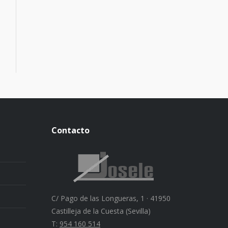
Contacto
C/ Pago de las Longueras, 1 · 41950
Castilleja de la Cuesta (Sevilla)
T:
954 160 514