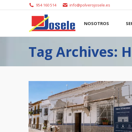
954 160 514
info@polverojosele.es
NOSOTROS
SERVI
NOSOTROS
SE
Tag Archives: 