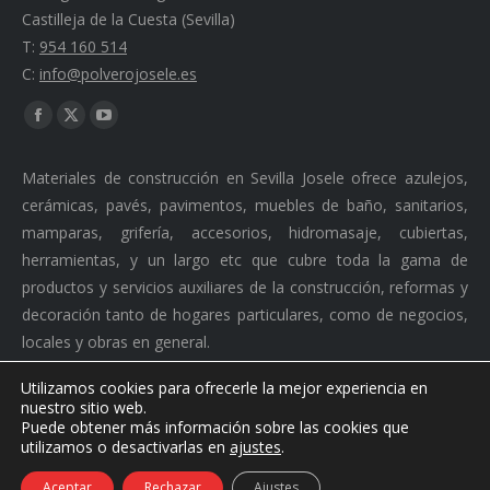
Castilleja de la Cuesta (Sevilla)
T:
954 160 514
C:
info@polverojosele.es
Find us on:
Facebook
X
YouTube
page
page
page
Materiales de construcción en Sevilla Josele ofrece azulejos,
opens
opens
opens
cerámicas, pavés, pavimentos, muebles de baño, sanitarios,
in
in
in
mamparas, grifería, accesorios, hidromasaje, cubiertas,
new
new
new
herramientas, y un largo etc que cubre toda la gama de
window
window
window
productos y servicios auxiliares de la construcción, reformas y
decoración tanto de hogares particulares, como de negocios,
locales y obras en general.
Utilizamos cookies para ofrecerle la mejor experiencia en
nuestro sitio web.
Puede obtener más información sobre las cookies que
Ⓒ 2026 Polvero Josele. Todos los derechos reservados. ·
utilizamos o desactivarlas en
ajustes
.
Desarrollado por
Doblerc Comunciaciones S.L.
footer
Aceptar
Rechazar
Ajustes