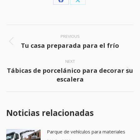
Share
Share
on
on
Facebook
X
Post
PREVIOUS
navigation
Tu casa preparada para el frío
Previous
post:
NEXT
Tábicas de porcelánico para decorar su
Next
escalera
post:
Noticias relacionadas
Parque de vehículos para materiales