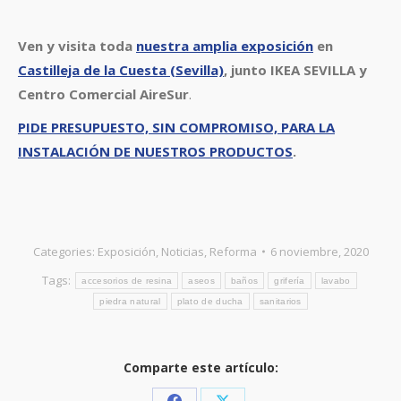
Ven y visita toda
nuestra amplia exposición
en
Castilleja de la Cuesta (Sevilla)
, junto
IKEA SEVILLA y
Centro Comercial AireSur
.
PIDE PRESUPUESTO, SIN COMPROMISO, PARA LA
INSTALACIÓN DE NUESTROS PRODUCTOS
.
Categories:
Exposición
,
Noticias
,
Reforma
6 noviembre, 2020
Tags:
accesorios de resina
aseos
baños
grifería
lavabo
piedra natural
plato de ducha
sanitarios
Comparte este artículo: