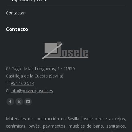
Contactar
Contacto
C/ Pago de las Longueras, 1 · 41950
Castilleja de la Cuesta (Sevilla)
T:
954 160 514
C:
info@polverojosele.es
Find us on:
Facebook
X
YouTube
page
page
page
Materiales de construcción en Sevilla Josele ofrece azulejos,
opens
opens
opens
cerámicas, pavés, pavimentos, muebles de baño, sanitarios,
in
in
in