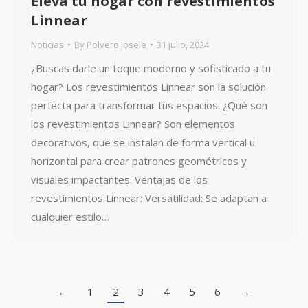
Eleva tu hogar con revestimientos
Linnear
Noticias
By
Polvero Josele
31 julio, 2024
¿Buscas darle un toque moderno y sofisticado a tu
hogar? Los revestimientos Linnear son la solución
perfecta para transformar tus espacios. ¿Qué son
los revestimientos Linnear? Son elementos
decorativos, que se instalan de forma vertical u
horizontal para crear patrones geométricos y
visuales impactantes. Ventajas de los
revestimientos Linnear: Versatilidad: Se adaptan a
cualquier estilo…
←
1
2
3
4
5
6
→